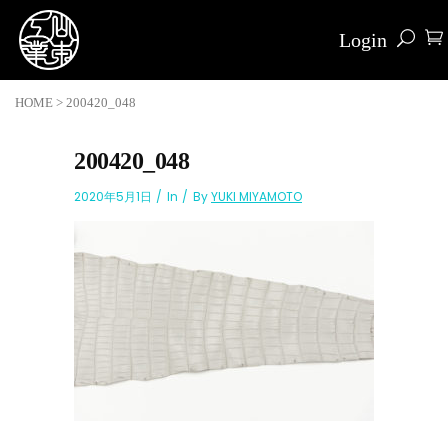
Login
HOME
>
200420_048
200420_048
2020年5月1日
In
By
YUKI MIYAMOTO