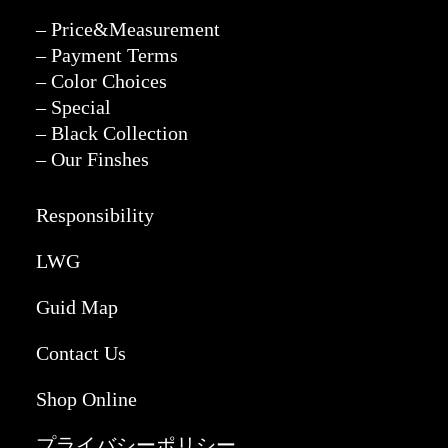
– Price&Measurement
– Payment Terms
– Color Choices
– Special
– Black Collection
– Our Finshes
Responsibility
LWG
Guid Map
Contact Us
Shop Online
プライバシーポリシー