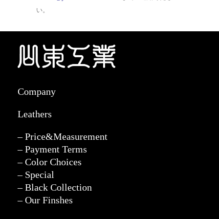
い。
Company
Leathers
– Price&Measurement
– Payment Terms
– Color Choices
– Special
– Black Collection
– Our Finshes