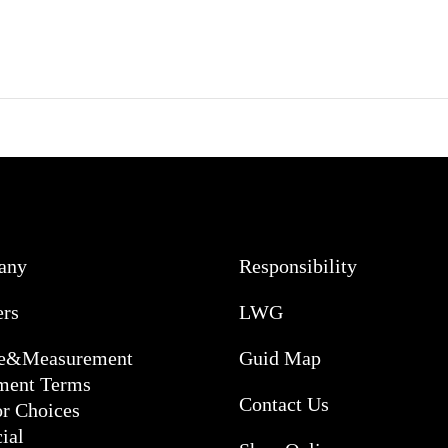
any
Responsibility
ers
LWG
ce&Measurement
Guid Map
ment Terms
Contact Us
or Choices
ial