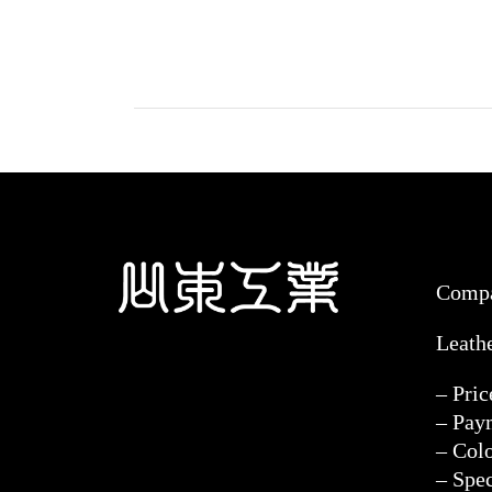
Comp
Leath
– Pri
– Pay
– Col
– Spec