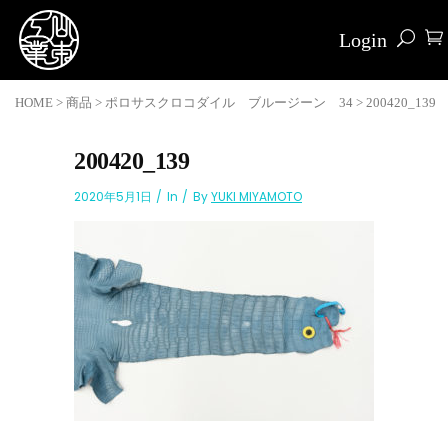
Login
HOME
>
商品
>
ポロサスクロコダイル ブルージーン 34
>
200420_139
200420_139
2020年5月1日
In
By
YUKI MIYAMOTO