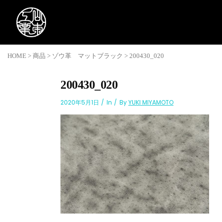
HOME
>
商品
>
ゾウ革 マットブラック
>
200430_020
200430_020
2020年5月1日
In
By
YUKI MIYAMOTO