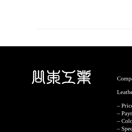
Comp
Leath
– Pri
– Pay
– Col
– Spec