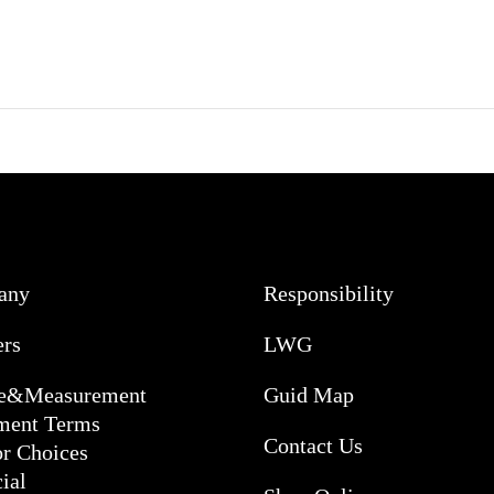
any
Responsibility
ers
LWG
ce&Measurement
Guid Map
ment Terms
Contact Us
or Choices
ial