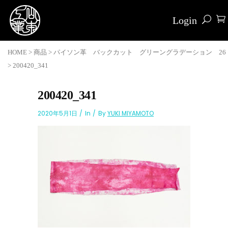
Login
HOME
>
商品
>
パイソン革 バックカット グリーングラデーション 26
>
200420_341
200420_341
2020年5月1日
In
By
YUKI MIYAMOTO