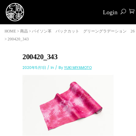
Login
HOME
>
商品
>
パイソン革 バックカット グリーングラデーション 26
>
200420_343
200420_343
2020年5月1日
In
By
YUKI MIYAMOTO