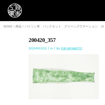
HOME
>
商品
>
パイソン革 バックカット グリーングラデーション 26
200420_357
2020年5月1日
In
By
YUKI MIYAMOTO