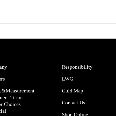
any
Responsibility
ers
LWG
ce&Measurement
Guid Map
ment Terms
Contact Us
or Choices
ial
Shop Online