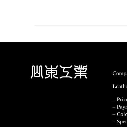
Comp
Leath
– Pri
– Pay
– Col
– Spec