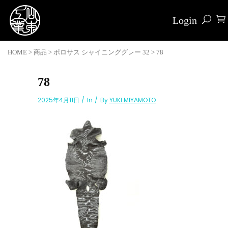
Login
HOME
>
商品
>
ポロサス シャイニンググレー 32
>
78
78
2025年4月11日
In
By
YUKI MIYAMOTO