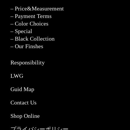
– Price&Measurement
– Payment Terms
– Color Choices
– Special
– Black Collection
– Our Finshes
Responsibility
LWG
Guid Map
Contact Us
Shop Online
プライバシーポリシー