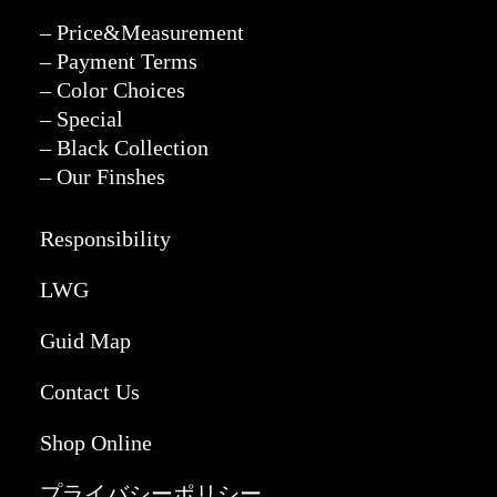
– Price&Measurement
– Payment Terms
– Color Choices
– Special
– Black Collection
– Our Finshes
Responsibility
LWG
Guid Map
Contact Us
Shop Online
プライバシーポリシー