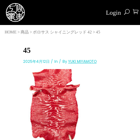
Login
HOME
>
商品
>
ポロサス シャイニングレッド 42
>
45
45
2025年4月12日
In
By
YUKI MIYAMOTO