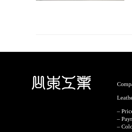
Comp
Leath
– Pri
– Pay
– Col