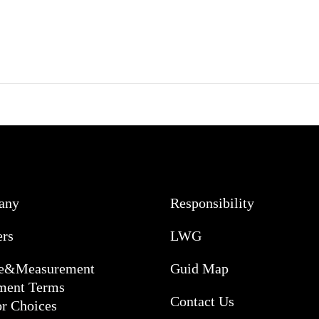
any
Responsibility
ers
LWG
ce&Measurement
Guid Map
ment Terms
Contact Us
or Choices