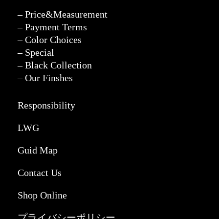
– Price&Measurement
– Payment Terms
– Color Choices
– Special
– Black Collection
– Our Finshes
Responsibility
LWG
Guid Map
Contact Us
Shop Online
プライバシーポリシー