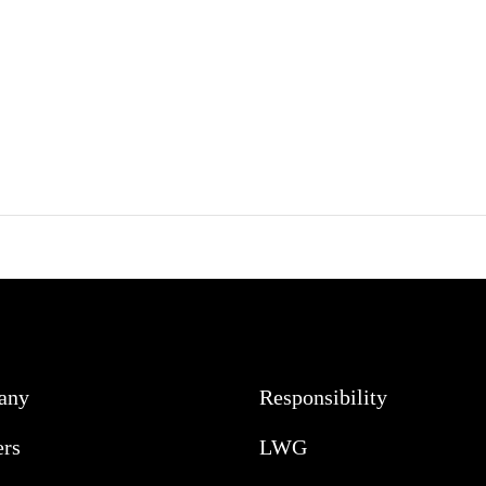
any
Responsibility
ers
LWG