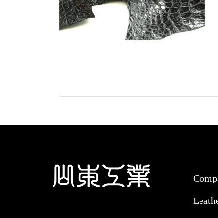
Comp
Leath