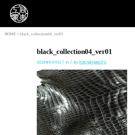
HOME
>
black_collection04_ver01
black_collection04_ver01
2023年5月11日
In
By
YUKI MIYAMOTO