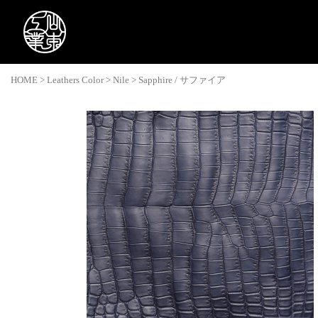
HOME
>
Leathers Color
>
Nile
>
Sapphire / サファイア