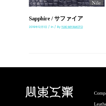
Sapphire / サファイア
2019年12月1日
In
By
YUKI MIYAMOTO
Comp
Leath