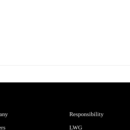
any
Responsibility
ers
LWG