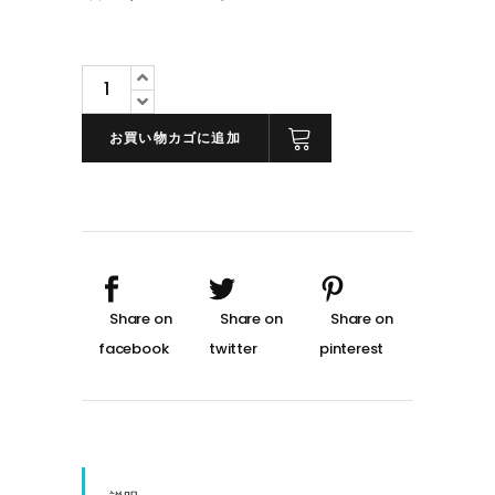
ナ
イ
ル
お買い物カゴに追加
ク
ロ
コ
ダ
イ
ル
マ
ッ
ト
ダ
ー
ク