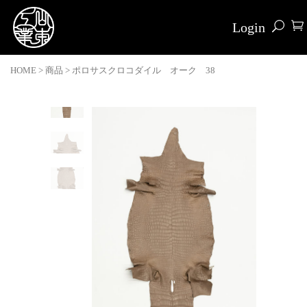
Login
HOME
>
商品
>
ポロサスクロコダイル オーク 38