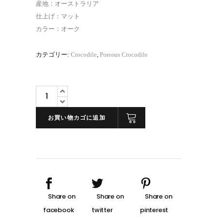
産地：オーストラリア
仕上げ：マット
カラー：オーク
カテゴリー:
Crocodile
,
Porosus Crocodile
ポ
ロ
サ
お買い物カゴに追加
ス
ク
ロ
コ
ダ
イ
ル