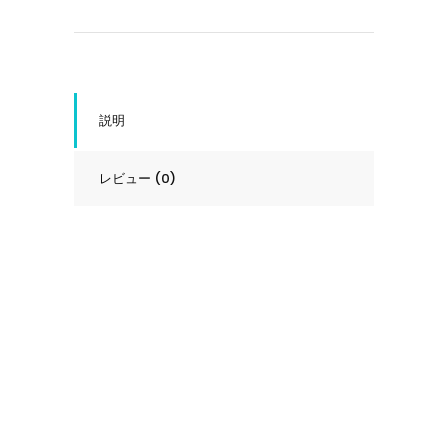
オ
ー
ク
38
quantity
説明
レビュー (0)